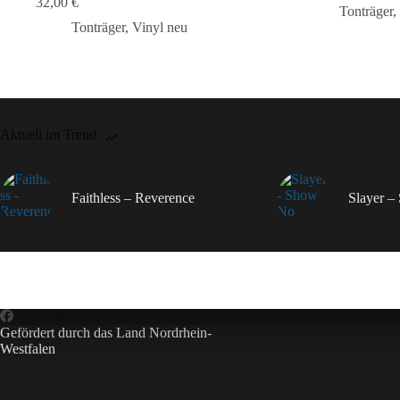
32,00
€
Tonträger
,
Tonträger
,
Vinyl neu
Aktuell im Trend
Faithless – Reverence
Slayer 
Gefördert durch das Land Nordrhein-
Westfalen