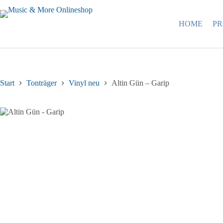
Zum
Inhalt
springen
HOME
P
Start
Tonträger
Vinyl neu
Altin Gün – Garip