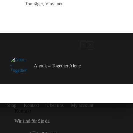
Tonträger
,
Vinyl neu
Anouk – Together Alone
Shop
Kontakt
Über uns
My account
Kontakt
Wir sind für Sie da