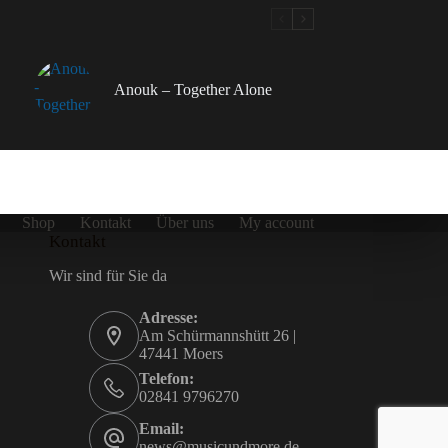
Anouk – Together Alone
Shop
Kontakt
Über uns
My account
Kontakt
Wir sind für Sie da
Adresse:
Am Schürmannshütt 26 |
47441 Moers
Telefon:
02841 9796270
Email:
news@musicundmore.de