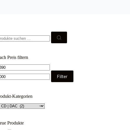
uchen
ch:
ch Preis filtern
in.
Max.
eis
Preis
Filter
rodukt-Kategorien
eue Produkte