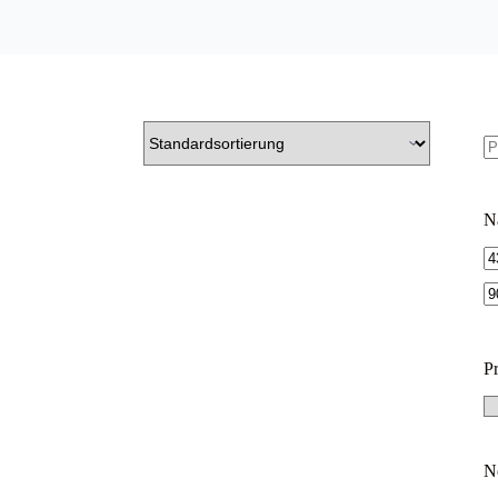
S
na
Na
M
Pr
P
N