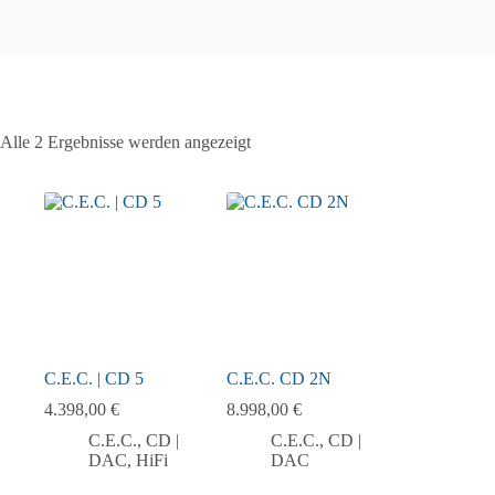
Alle 2 Ergebnisse werden angezeigt
C.E.C. | CD 5
C.E.C. CD 2N
4.398,00
€
8.998,00
€
C.E.C.
,
CD |
C.E.C.
,
CD |
DAC
,
HiFi
DAC
Dieses
Dieses