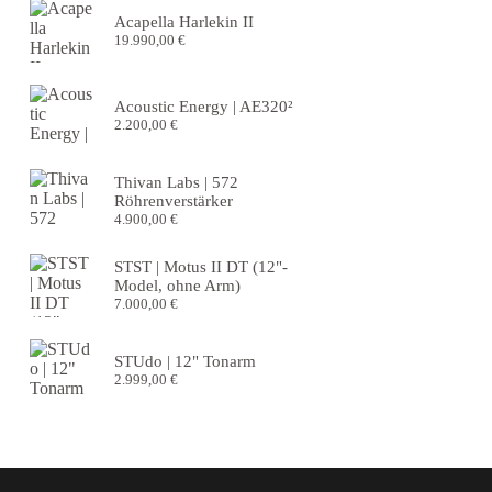
Acapella Harlekin II
19.990,00
€
Acoustic Energy | AE320²
2.200,00
€
Thivan Labs | 572
Röhrenverstärker
4.900,00
€
STST | Motus II DT (12"-
Model, ohne Arm)
7.000,00
€
STUdo | 12" Tonarm
2.999,00
€