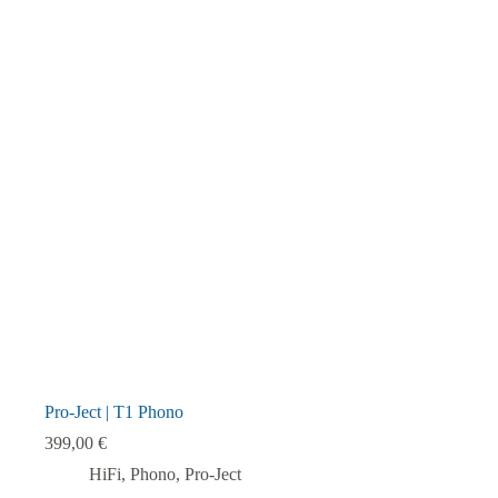
mehrere
Varianten
auf.
Die
Optionen
können
auf
der
Produktseite
gewählt
werden
Pro-Ject | T1 Phono
399,00
€
HiFi
,
Phono
,
Pro-Ject