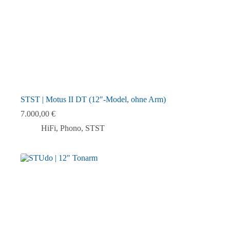
werden
STST | Motus II DT (12″-Model, ohne Arm)
7.000,00
€
HiFi
,
Phono
,
STST
Dieses
Produkt
weist
mehrere
Varianten
auf.
Die
Optionen
können
auf