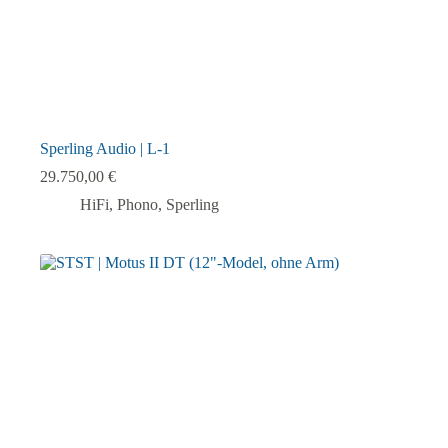
Sperling Audio | L-1
29.750,00
€
HiFi
,
Phono
,
Sperling
Dieses
Produkt
weist
mehrere
Varianten
auf.
Die
Optionen
können
auf
der
Produktseite
gewählt