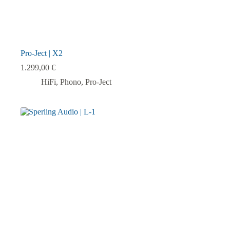
Pro-Ject | X2
1.299,00
€
HiFi
,
Phono
,
Pro-Ject
Dieses
Produkt
weist
mehrere
Varianten
auf.
Die
Optionen
können
auf
der
Produktseite
gewählt
werden