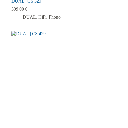
DUAL | CS 329
399,00
€
DUAL
,
HiFi
,
Phono