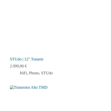
der
Produktseite
gewählt
werden
STUdo | 12″ Tonarm
2.999,00
€
HiFi
,
Phono
,
STUdo