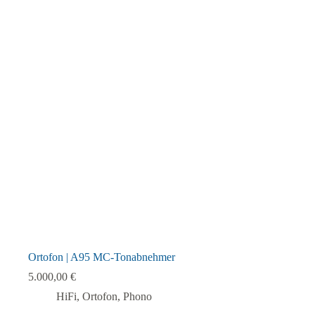
mehrere
Varianten
auf.
Die
Optionen
können
auf
der
Produktseite
gewählt
werden
Ortofon | A95 MC-Tonabnehmer
5.000,00
€
HiFi
,
Ortofon
,
Phono