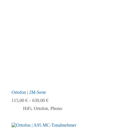
Ortofon | 2M-Serie
115,00
€
–
630,00
€
HiFi
,
Ortofon
,
Phono
Dieses
Produkt
weist