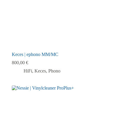
werden
Keces | ephono MM/MC
800,00
€
HiFi
,
Keces
,
Phono