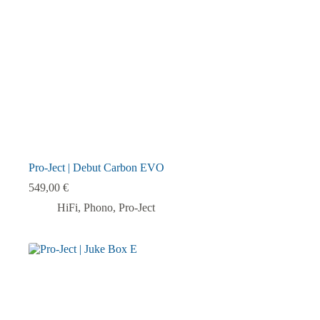
Pro-Ject | Debut Carbon EVO
549,00
€
HiFi
,
Phono
,
Pro-Ject
Dieses
Produkt
weist
mehrere
Varianten
auf.
Die
Optionen