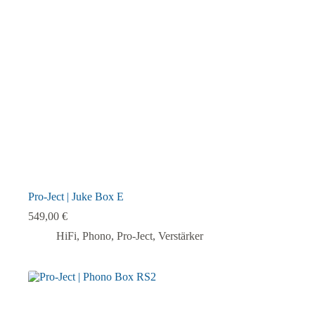
können
auf
der
Produktseite
gewählt
werden
Pro-Ject | Juke Box E
549,00
€
HiFi
,
Phono
,
Pro-Ject
,
Verstärker
Dieses
Produkt
weist
mehrere
Varianten