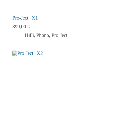
Pro-Ject | X1
899,00
€
HiFi
,
Phono
,
Pro-Ject
Dieses
Produkt
weist
mehrere
Varianten
auf.
Die
Optionen
können
auf
der
Produktseite
gewählt
werden