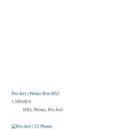
auf.
Die
Optionen
können
auf
der
Produktseite
gewählt
werden
Pro-Ject | Phono Box RS2
1.599,00
€
HiFi
,
Phono
,
Pro-Ject
Dieses
Produkt
weist