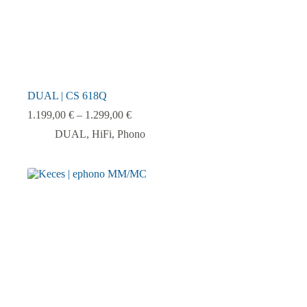
DUAL | CS 618Q
1.199,00
€
–
1.299,00
€
DUAL
,
HiFi
,
Phono
Dieses
Produkt
weist
mehrere
Varianten
auf.
Die
Optionen
können
auf
der
Produktseite
gewählt