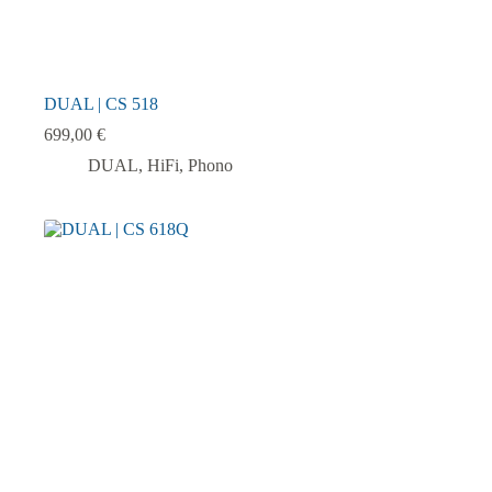
DUAL | CS 518
699,00
€
DUAL
,
HiFi
,
Phono
Dieses
Produkt
weist
mehrere
Varianten
auf.
Die
Optionen
können
auf
der
Produktseite
gewählt
werden