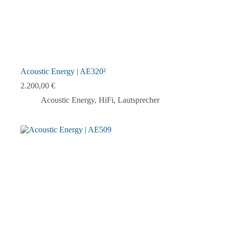
Acoustic Energy | AE320²
2.200,00
€
Acoustic Energy
,
HiFi
,
Lautsprecher
Dieses
Produkt
weist
mehrere
Varianten
auf.
Die
Optionen
können
auf
der
Produktseite
gewählt