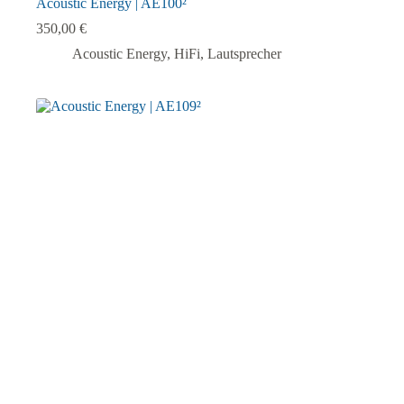
Acoustic Energy | AE100²
350,00
€
Acoustic Energy
,
HiFi
,
Lautsprecher
Dieses
Produkt
weist
mehrere
Varianten
auf.
Die
Optionen
können
auf
der
Produktseite
gewählt
werden