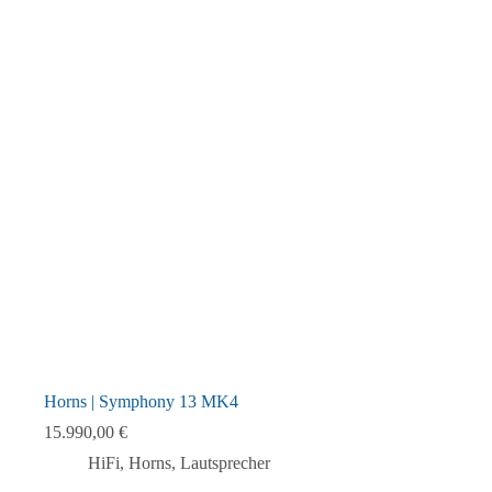
mehrere
Varianten
auf.
Die
Optionen
können
auf
der
Produktseite
gewählt
werden
Horns | Symphony 13 MK4
15.990,00
€
HiFi
,
Horns
,
Lautsprecher