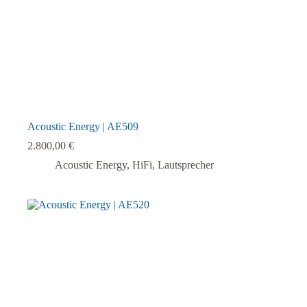
werden
Acoustic Energy | AE509
2.800,00
€
Acoustic Energy
,
HiFi
,
Lautsprecher
Dieses
Produkt
weist
mehrere
Varianten
auf.
Die
Optionen
können
auf
der