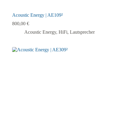
Acoustic Energy | AE109²
800,00
€
Acoustic Energy
,
HiFi
,
Lautsprecher
Dieses
Produkt
weist
mehrere
Varianten
auf.
Die
Optionen
können
auf
der
Produktseite
gewählt
werden