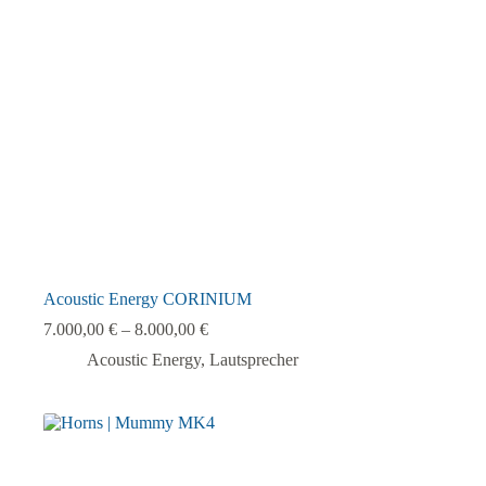
können
auf
der
Produktseite
gewählt
werden
Acoustic Energy CORINIUM
7.000,00
€
–
8.000,00
€
Acoustic Energy
,
Lautsprecher
Dieses
Produkt
weist
mehrere
Varianten