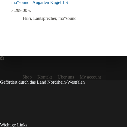
mo°sound | Augarten Kugel-LS
3.299,00
€
HiFi
,
Lautsprecher
,
mo°sound
Shop
Kontakt
Über uns
My account
Gefördert durch das Land Nordrhein-Westfalen
Wichtige Links