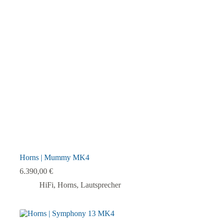
auf.
Die
Optionen
können
auf
der
Produktseite
gewählt
werden
Horns | Mummy MK4
6.390,00
€
HiFi
,
Horns
,
Lautsprecher
Dieses
Produkt
weist