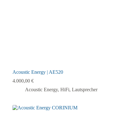
Produktseite
gewählt
werden
Acoustic Energy | AE520
4.000,00
€
Acoustic Energy
,
HiFi
,
Lautsprecher
Dieses
Produkt
weist
mehrere
Varianten
auf.
Die
Optionen