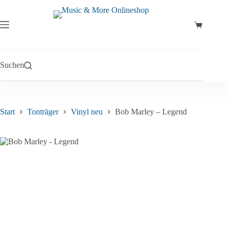
Zum
Inhalt
springen
Warenkor
Suchen
Start
Tonträger
Vinyl neu
Bob Marley – Legend