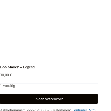
Bob Marley – Legend
30,00
€
1 vorrätig
In den Warenkorb
Artikelnummer:
5666754030523
Kategorien:
Tonträger
,
Vinyl