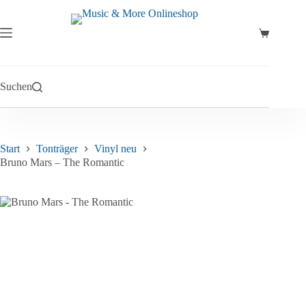
Zum
Inhalt
springen
Warenkor
Suchen
Start
Tonträger
Vinyl neu
Bruno Mars – The Romantic