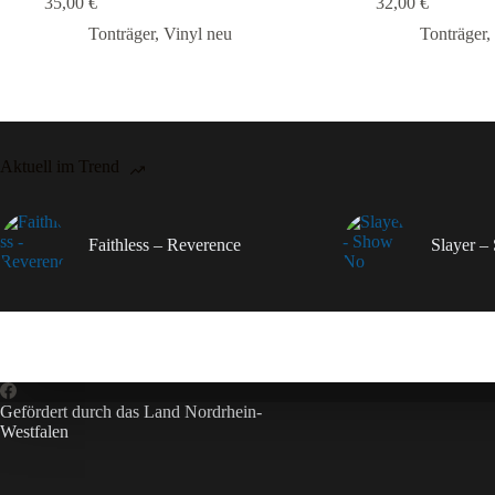
35,00
€
32,00
€
Tonträger
,
Vinyl neu
Tonträger
,
Aktuell im Trend
Faithless – Reverence
Slayer 
Gefördert durch das Land Nordrhein-
Westfalen