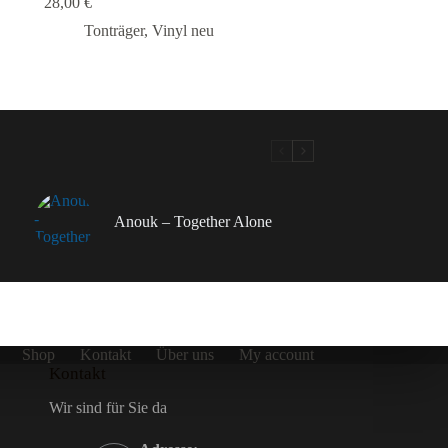
28,00
€
Tonträger
,
Vinyl neu
Anouk – Together Alone
Shop
Kontakt
Über uns
My account
Kontakt
Wir sind für Sie da