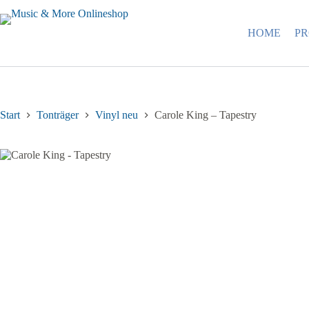
Zum
Inhalt
springen
HOME
P
Start
Tonträger
Vinyl neu
Carole King – Tapestry