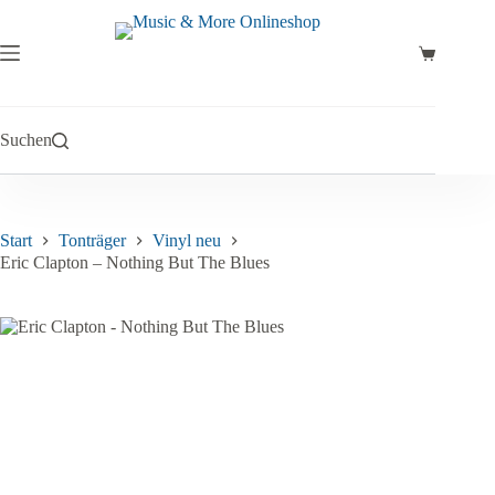
Zum
Inhalt
springen
Warenkor
Suchen
Start
Tonträger
Vinyl neu
Eric Clapton – Nothing But The Blues