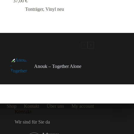
37,00
€
Tonträger
,
Vinyl neu
Anouk – Together Alone
Shop
Kontakt
Über uns
My account
Kontakt
Wir sind für Sie da