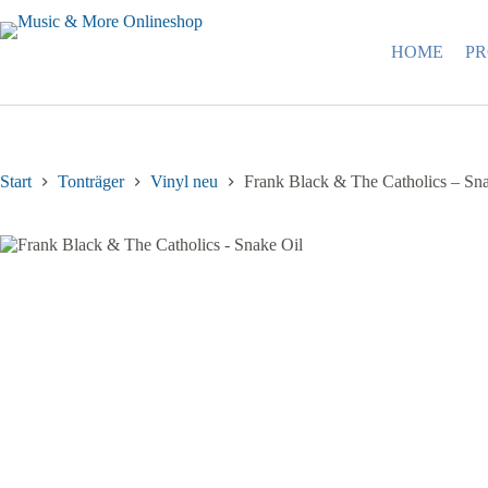
Zum
Inhalt
springen
HOME
P
Start
Tonträger
Vinyl neu
Frank Black & The Catholics – Sn