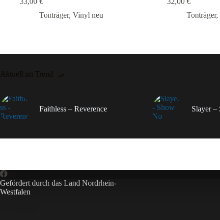
33,00
€
32,00
€
Tonträger
,
Vinyl neu
Tonträger
,
Aktuell im Trend
Faithless – Reverence
Slayer 
Gefördert durch das Land Nordrhein-
Westfalen