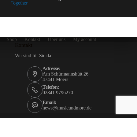
Shop
Kontakt
Über uns
My account
Kontakt
Wir sind für Sie da
Adresse:
Am Schürmannshütt 26 |
47441 Moers
Telefon:
02841 9796270
Email:
news@musicundmore.de