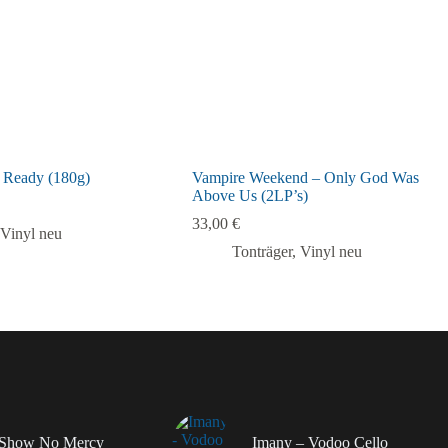
t Ready (180g)
Vampire Weekend – Only God Was
Above Us (2LP’s)
33,00
€
Vinyl neu
Tonträger
,
Vinyl neu
– Show No Mercy
Imany – Vodoo Cello