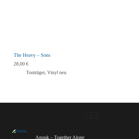
The Heavy – Sons
28,00
€
Tonträger
,
Vinyl neu
Anouk – Together Alone