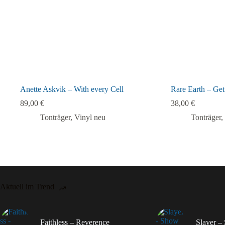
Anette Askvik – With every Cell
Rare Earth – Ge
89,00
€
38,00
€
Tonträger
,
Vinyl neu
Tonträger
,
Aktuell im Trend
Faithless – Reverence
Slayer 