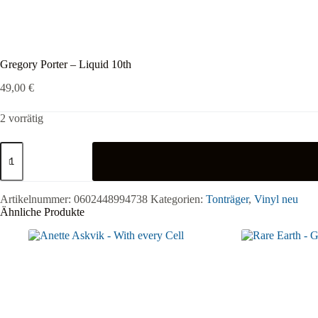
Gregory Porter – Liquid 10th
49,00
€
2 vorrätig
Gregory
Porter
-
Liquid
10th
Artikelnummer:
0602448994738
Kategorien:
Tonträger
,
Vinyl neu
Menge
Ähnliche Produkte