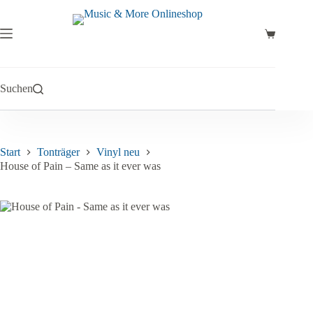
Zum
Inhalt
springen
Warenkor
Suchen
Start
Tonträger
Vinyl neu
House of Pain – Same as it ever was