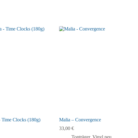
 Time Clocks (180g)
Malia – Convergence
33,00
€
Tonträger
,
Vinyl neu