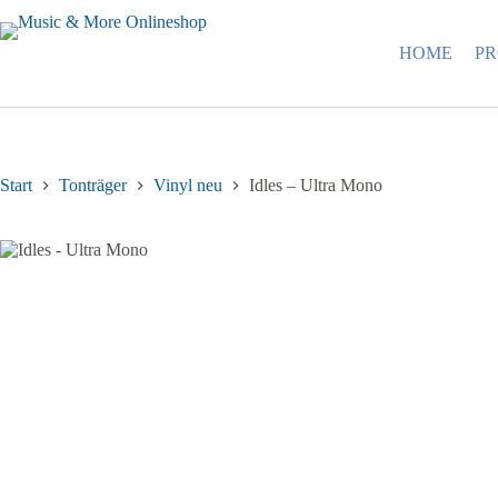
Zum
Inhalt
springen
HOME
P
Start
Tonträger
Vinyl neu
Idles – Ultra Mono