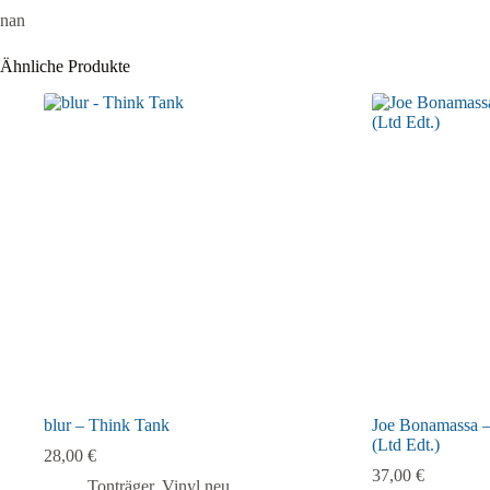
nan
Ähnliche Produkte
blur – Think Tank
Joe Bonamassa –
(Ltd Edt.)
28,00
€
37,00
€
Tonträger
,
Vinyl neu