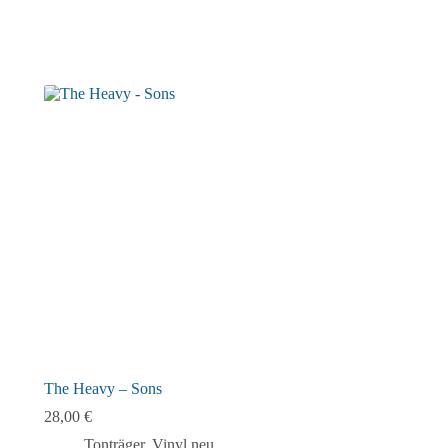
The Heavy – Sons
28,00
€
Tonträger
,
Vinyl neu