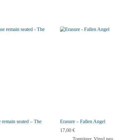
 remain seated – The
Erasure – Fallen Angel
17,00
€
Tonträger
,
Vinyl neu