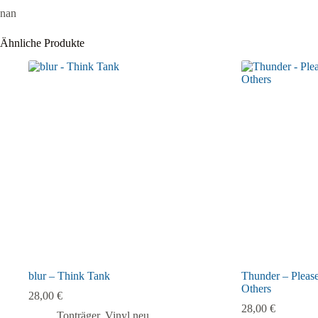
nan
Ähnliche Produkte
blur – Think Tank
Thunder – Please
Others
28,00
€
28,00
€
Tonträger
,
Vinyl neu