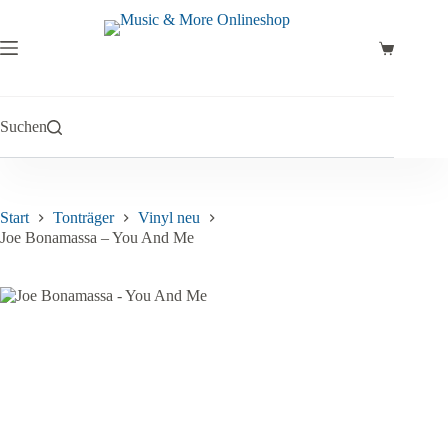
Zum
Inhalt
springen
Warenkor
Suchen
Start
Tonträger
Vinyl neu
Joe Bonamassa – You And Me