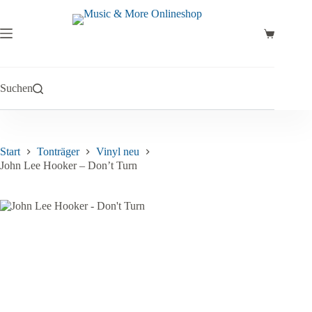
Zum
Inhalt
springen
Warenkor
Suchen
Start
Tonträger
Vinyl neu
John Lee Hooker – Don’t Turn