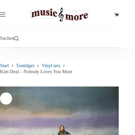
Zum
Inhalt
springen
Warenkor
Suchen
Start
Tonträger
Vinyl neu
Kim Deal – Nobody Loves You More