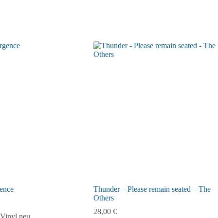
ence
Thunder – Please remain seated – The
Others
28,00
€
Vinyl neu