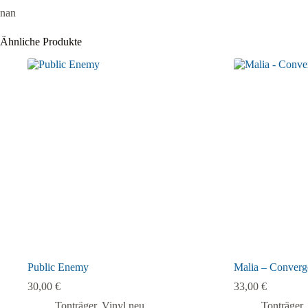
nan
Ähnliche Produkte
Public Enemy
Malia – Converg
30,00
€
33,00
€
Tonträger
,
Vinyl neu
Tonträger
,