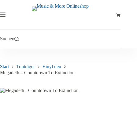
Zum
Inhalt
springen
Warenkor
Suchen
Start
Tonträger
Vinyl neu
Megadeth – Countdown To Extinction