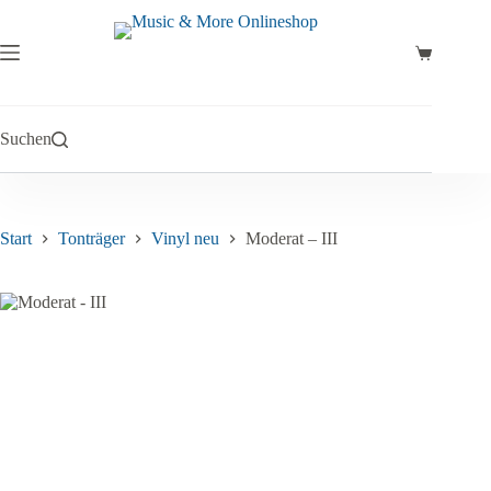
Zum
Inhalt
springen
Warenkor
Suchen
Start
Tonträger
Vinyl neu
Moderat – III