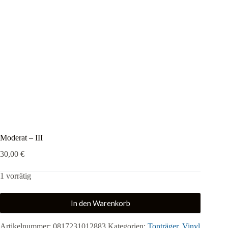
Moderat – III
30,00
€
1 vorrätig
In den Warenkorb
Artikelnummer:
0817231012883
Kategorien:
Tonträger
,
Vinyl