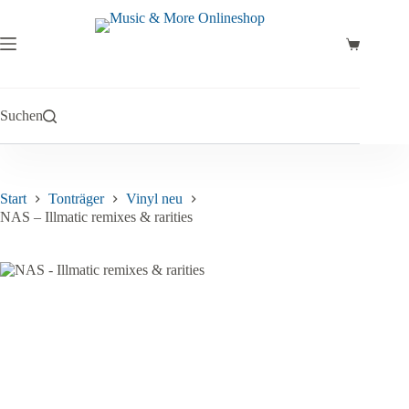
Zum
Inhalt
springen
Warenkor
Suchen
Start
Tonträger
Vinyl neu
NAS – Illmatic remixes & rarities