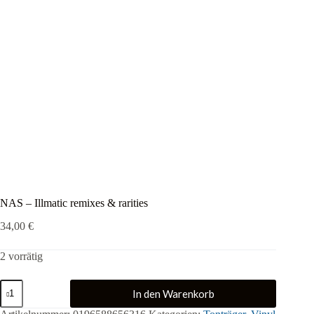
NAS – Illmatic remixes & rarities
34,00
€
2 vorrätig
NAS
In den Warenkorb
-
Illmatic