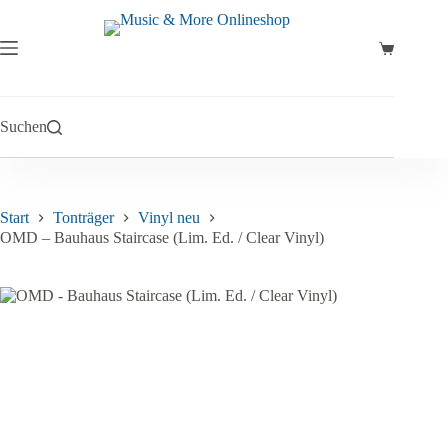
Zum
Inhalt
springen
Warenkor
Suchen
Start
Tonträger
Vinyl neu
OMD – Bauhaus Staircase (Lim. Ed. / Clear Vinyl)