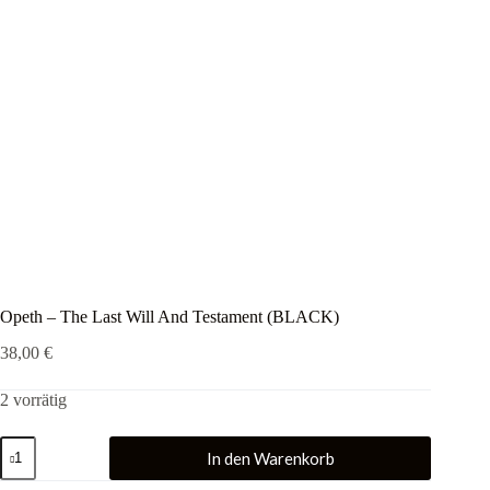
Opeth – The Last Will And Testament (BLACK)
38,00
€
2 vorrätig
Opeth
In den Warenkorb
-
The