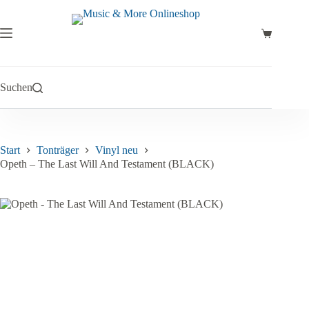
Zum
Inhalt
springen
Warenkor
Suchen
Start
Tonträger
Vinyl neu
Opeth – The Last Will And Testament (BLACK)