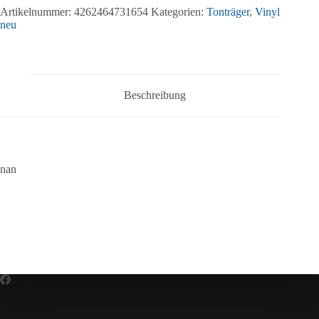
Last
Artikelnummer:
4262464731654
Kategorien:
Tonträger
,
Vinyl
Will
neu
And
Testament
(BLACK)
Menge
Beschreibung
nan