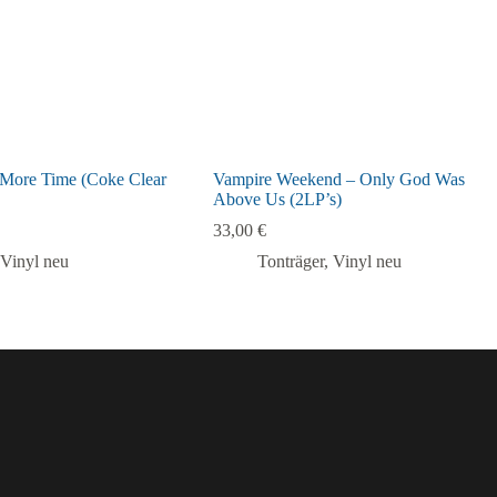
 More Time (Coke Clear
Vampire Weekend – Only God Was
Above Us (2LP’s)
33,00
€
Vinyl neu
Tonträger
,
Vinyl neu