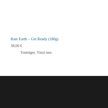
Rare Earth – Get Ready (180g)
38,00
€
Tonträger
,
Vinyl neu