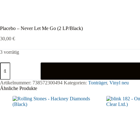
Placebo – Never Let Me Go (2 LP/Black)
30,00
€
3 vorrätig
Placebo
-
Never
Let
Artikelnummer:
738572300494
Kategorien:
Tonträger
,
Vinyl neu
Me
Ähnliche Produkte
Go
(2
LP/Black)
Menge