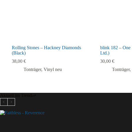
Rolling Stones – Hackney Diamonds
blink 182 – One
(Black)
Ltd.)
38,00
€
30,00
€
Tonträger
,
Vinyl neu
Tonträger
,
Aktuell im Trend