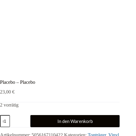
Placebo – Placebo
23,00
€
2 vorrätig
Placebo
In den Warenkorb
-
Placebo
Menge
Artikelnummer:
5056167110422
Kategorien:
Tonträger
,
Vinyl