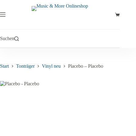
Zum
Inhalt
springen
Warenkor
Suchen
Start
Tonträger
Vinyl neu
Placebo – Placebo