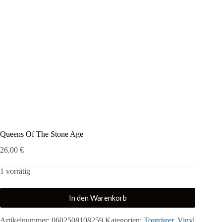
Queens Of The Stone Age
26,00
€
1 vorrätig
In den Warenkorb
Artikelnummer:
0602508108259
Kategorien:
Tonträger
,
Vinyl