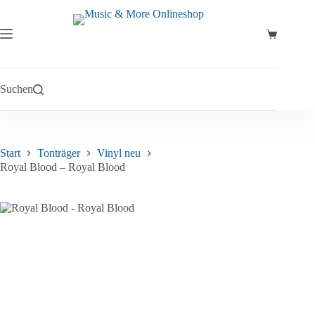
Zum
Inhalt
springen
Warenkor
Suchen
Start
Tonträger
Vinyl neu
Royal Blood – Royal Blood