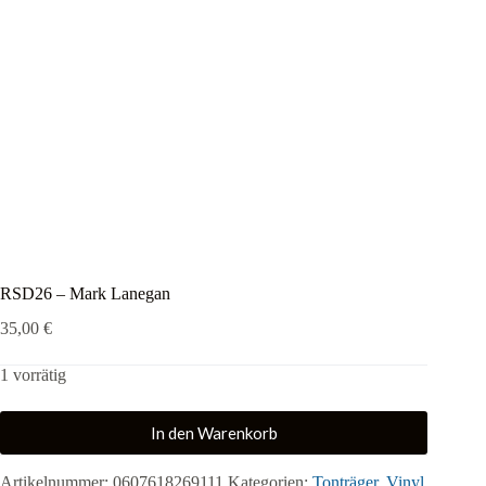
RSD26 – Mark Lanegan
35,00
€
1 vorrätig
In den Warenkorb
Artikelnummer:
0607618269111
Kategorien:
Tonträger
,
Vinyl