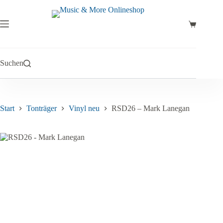
Zum
Inhalt
springen
Warenkor
Suchen
Start
Tonträger
Vinyl neu
RSD26 – Mark Lanegan