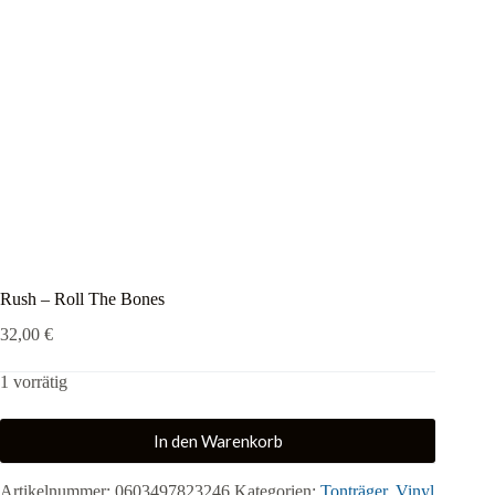
Rush – Roll The Bones
32,00
€
1 vorrätig
In den Warenkorb
Artikelnummer:
0603497823246
Kategorien:
Tonträger
,
Vinyl