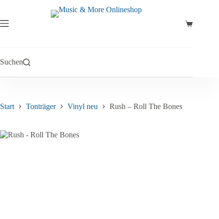
Zum
Inhalt
springen
Warenkor
Suchen
Start
Tonträger
Vinyl neu
Rush – Roll The Bones