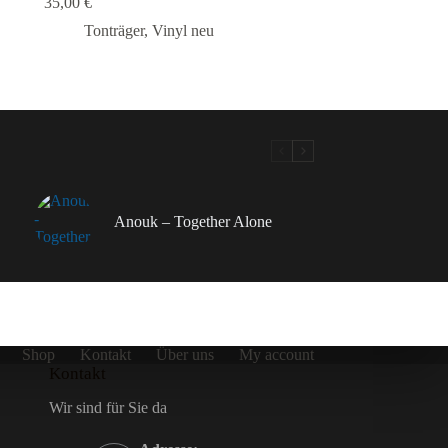
35,00
€
Tonträger
,
Vinyl neu
Anouk – Together Alone
Shop
Kontakt
Über uns
My account
Kontakt
Wir sind für Sie da