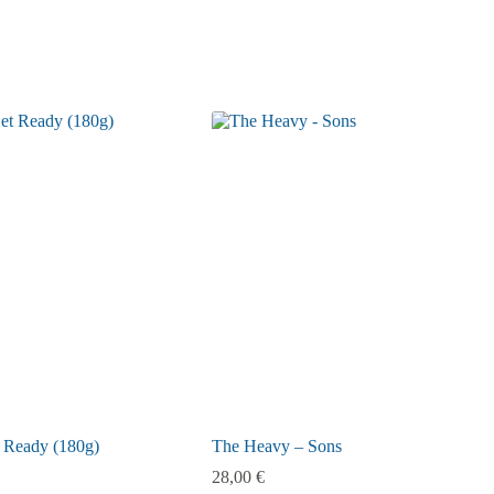
t Ready (180g)
The Heavy – Sons
28,00
€