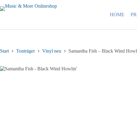
Zum
Inhalt
springen
HOME
P
Start
Tonträger
Vinyl neu
Samantha Fish – Black Wind Howl