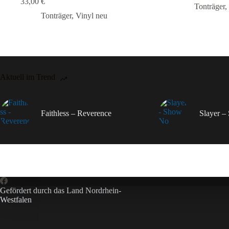
33,00
€
Tonträger
,
Tonträger
,
Vinyl neu
Aktuell im Trend
Faithless – Reverence
Slayer 
Gefördert durch das Land Nordrhein-
Westfalen