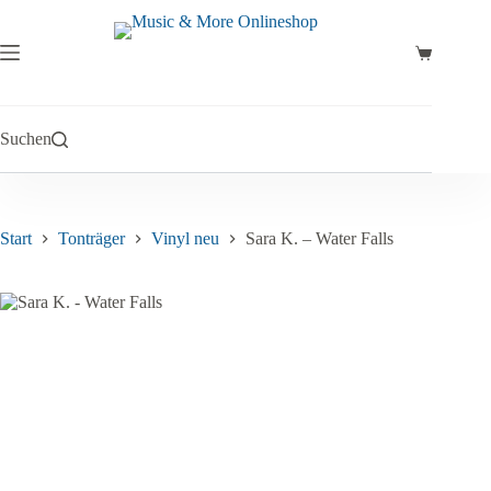
Zum
Inhalt
springen
Warenkor
Suchen
Start
Tonträger
Vinyl neu
Sara K. – Water Falls