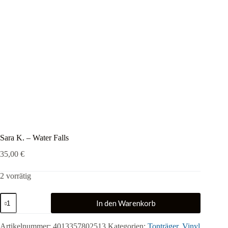
Sara K. – Water Falls
35,00
€
2 vorrätig
Sara
In den Warenkorb
K.
-
Water
Artikelnummer:
4013357802513
Kategorien:
Tonträger
,
Vinyl