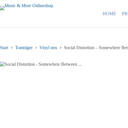
Zum
Inhalt
springen
HOME
P
Start
Tonträger
Vinyl neu
Social Distortion – Somewhere B