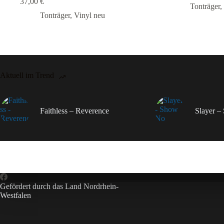
37,00
€
Tonträger
,
Tonträger
,
Vinyl neu
Aktuell im Trend
Faithless – Reverence
Slayer 
Gefördert durch das Land Nordrhein-
Westfalen