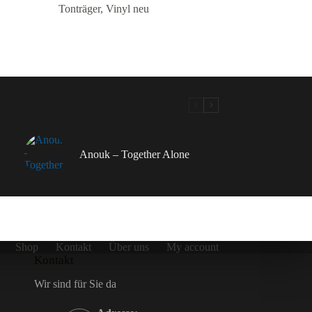
Tonträger
,
Vinyl neu
Anouk – Together Alone
Shop
Kontakt
Über uns
My account
Kontakt
Wir sind für Sie da