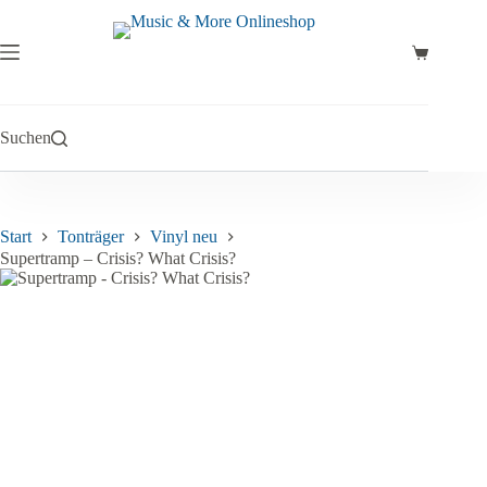
Zum
Inhalt
springen
Warenkor
Suchen
Start
Tonträger
Vinyl neu
Supertramp – Crisis? What Crisis?