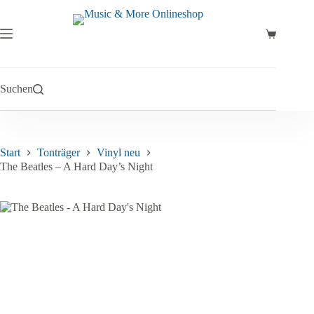
Zum
Inhalt
springen
Warenkor
Suchen
Start
Tonträger
Vinyl neu
The Beatles – A Hard Day’s Night