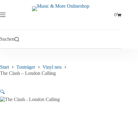
Zum
Inhalt
springen
0
Warenkorb
Suchen
Start
Tonträger
Vinyl neu
The Clash – London Calling
🔍