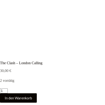
The Clash – London Calling
30,00
€
2 vorrätig
The
Clash
In den Warenkorb
-
London