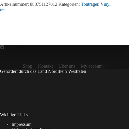
Calling
Artikelnummer:
888751127012
Kategorien:
Tonträger
,
Vinyl
Menge
neu
Shop
Kontakt
Über uns
My account
Gefördert durch das Land Nordrhein-Westfalen
Wichtige Links
Impressum