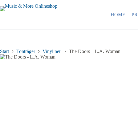
Zum
Inhalt
springen
HOME
P
Start
Tonträger
Vinyl neu
The Doors – L.A. Woman