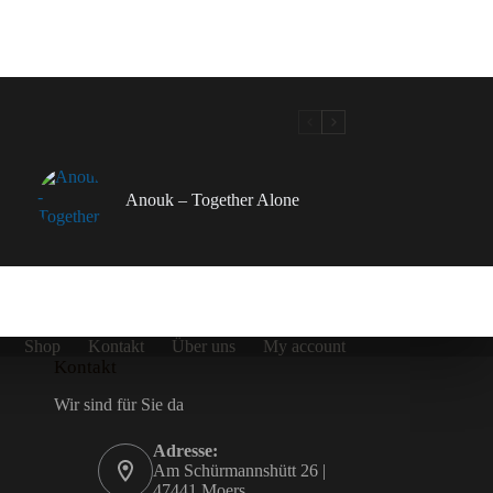
Anouk – Together Alone
Shop
Kontakt
Über uns
My account
Kontakt
Wir sind für Sie da
Adresse:
Am Schürmannshütt 26 |
47441 Moers