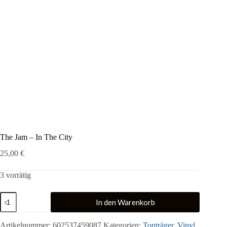
The Jam – In The City
25,00
€
3 vorrätig
The
In den Warenkorb
Jam
-
In
Artikelnummer:
602537459087
Kategorien:
Tonträger
,
Vinyl