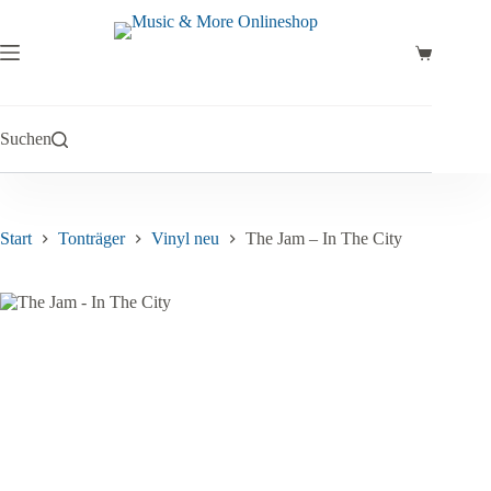
Zum
Inhalt
springen
Warenkor
Suchen
Start
Tonträger
Vinyl neu
The Jam – In The City