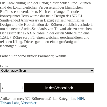
Die Entwicklung und der Erfolg dieser beiden Produktlinien
sind der kontinuierlichen Verbesserung der klanglichen
Raffinesse zu verdanken. Nach einer langen Periode
konsequenter Tests wurde das neue Design des 572/811
Single-ended Anniversary in Bezug auf sein technisches
Design und die Koordination der Röhren erheblich verändert,
um die neuen Audio-Standards von ThivanLabs zu erreichen.
Der Ersatz der 12AX7-Röhre in der ersten Stufe durch eine
12AU7-Röhre sorgt für einen weichen, geschmeidigen und
relaxten Klang. Dieses garantiert einen großartig und
lebendigen Klang.
Farben/Echholz-Furnier: Palisander, Walnus
Farbe
Thivan
In den Warenkorb
Labs
|
572
Artikelnummer:
572 Röhrenverstärker
Kategorien:
HiFi
,
Röhrenverstärker
Thivan Labs
,
Verstärker
Menge