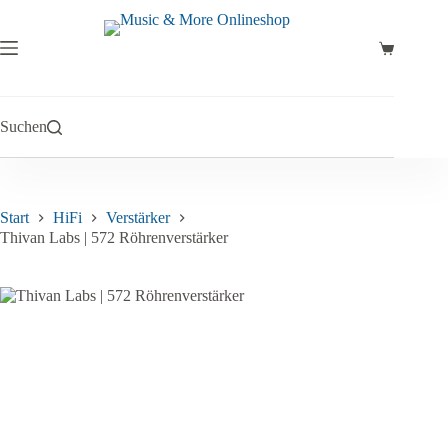
Zum
Inhalt
springen
Warenkor
Suchen
Start
HiFi
Verstärker
Thivan Labs | 572 Röhrenverstärker