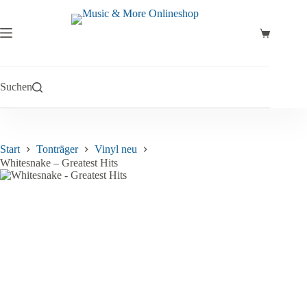
Zum
Inhalt
springen
Warenkor
Suchen
Start
Tonträger
Vinyl neu
Whitesnake – Greatest Hits