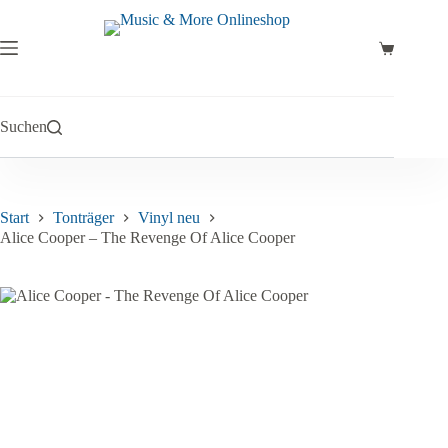
Zum
Inhalt
springen
Warenkor
Suchen
Start
Tonträger
Vinyl neu
Alice Cooper – The Revenge Of Alice Cooper