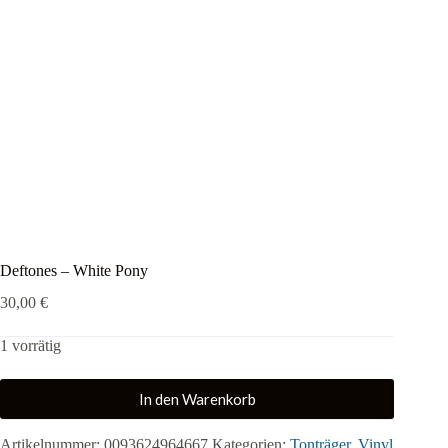
Deftones – White Pony
30,00
€
1 vorrätig
In den Warenkorb
Artikelnummer:
0093624964667
Kategorien:
Tonträger
,
Vinyl