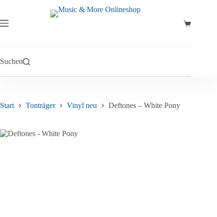
Zum
Inhalt
springen
Warenkor
Suchen
Start
Tonträger
Vinyl neu
Deftones – White Pony