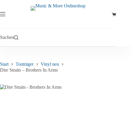
Zum
Inhalt
springen
Warenkor
Suchen
Start
Tonträger
Vinyl neu
Dire Straits – Brothers In Arms