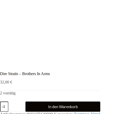
Dire Straits – Brothers In Arms
32,00
€
2 vorrätig
Dire
In den Warenkorb
Straits
-