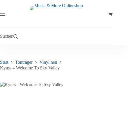
Zum
Inhalt
springen
Warenkor
Suchen
Start
Tonträger
Vinyl neu
Kyuss – Welcome To Sky Valley