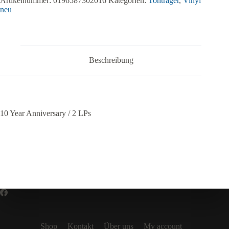
Artikelnummer:
0196587302016
Kategorien:
Tonträger
,
Vinyl
neu
Beschreibung
10 Year Anniversary / 2 LPs
Shop
Kontakt
Über uns
My account