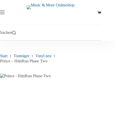
Zum
Inhalt
springen
Warenkor
Suchen
Start
Tonträger
Vinyl neu
Prince – HitnRun Phase Two